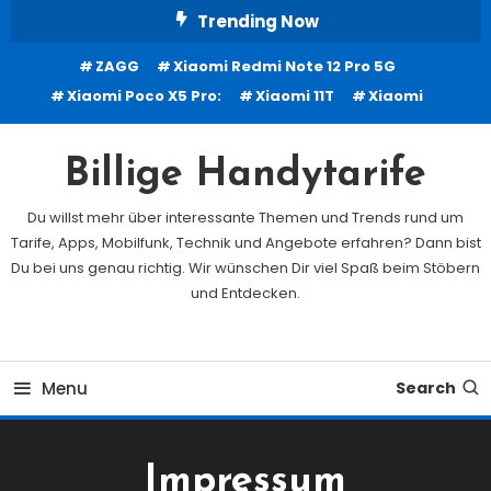
Skip
Trending Now
To
ZAGG
Xiaomi Redmi Note 12 Pro 5G
Content
Xiaomi Poco X5 Pro:
Xiaomi 11T
Xiaomi
Billige Handytarife
Du willst mehr über interessante Themen und Trends rund um
Tarife, Apps, Mobilfunk, Technik und Angebote erfahren? Dann bist
Du bei uns genau richtig. Wir wünschen Dir viel Spaß beim Stöbern
und Entdecken.
Menu
Search
Impressum