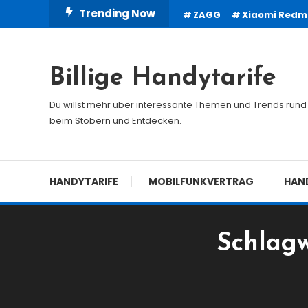
Skip
Trending Now
ZAGG
Xiaomi Redmi
To
Content
Billige Handytarife
Du willst mehr über interessante Themen und Trends rund 
beim Stöbern und Entdecken.
HANDYTARIFE
MOBILFUNKVERTRAG
HAN
Schlagw