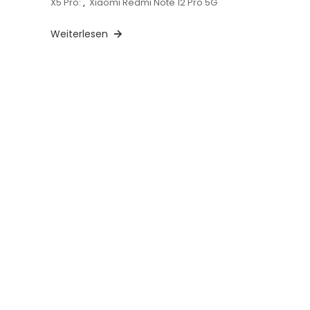
X5 Pro:
,
Xiaomi Redmi Note 12 Pro 5G
Weiterlesen