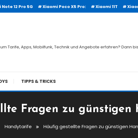
 Note 12 Pro 5G
Xiaomi Poco X5 Pro:
Xiaomi 11T
Xiao
um Tarife, Apps, Mobilfunk, Technik und Angebote erfahren? Dann bist
DYS
TIPPS & TRICKS
llte Fragen zu günstigen
Handytarife
Häufig gestellte Fragen zu günstigen Han