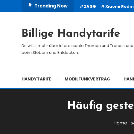
Skip
Trending Now
ZAGG
Xiaomi Redmi
To
Content
Billige Handytarife
Du willst mehr über interessante Themen und Trends rund 
beim Stöbern und Entdecken.
HANDYTARIFE
MOBILFUNKVERTRAG
HAN
Häufig geste
Home