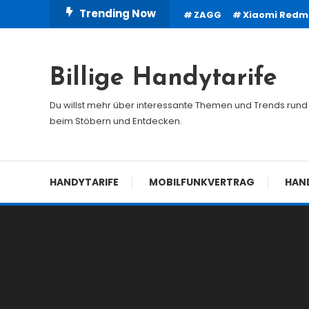
Skip
Trending Now
ZAGG
Xiaomi Redmi
To
Content
Billige Handytarife
Du willst mehr über interessante Themen und Trends rund 
beim Stöbern und Entdecken.
HANDYTARIFE
MOBILFUNKVERTRAG
HAN