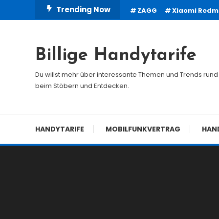
Skip
Trending Now
ZAGG
Xiaomi Redmi
To
Content
Billige Handytarife
Du willst mehr über interessante Themen und Trends rund 
beim Stöbern und Entdecken.
HANDYTARIFE
MOBILFUNKVERTRAG
HAN