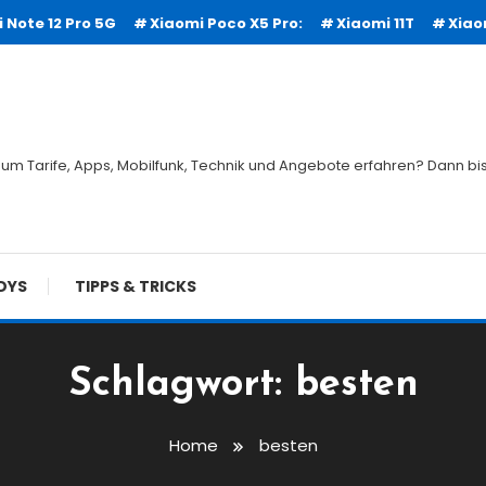
 Note 12 Pro 5G
Xiaomi Poco X5 Pro:
Xiaomi 11T
Xiao
um Tarife, Apps, Mobilfunk, Technik und Angebote erfahren? Dann bist
DYS
TIPPS & TRICKS
Schlagwort:
besten
Home
besten