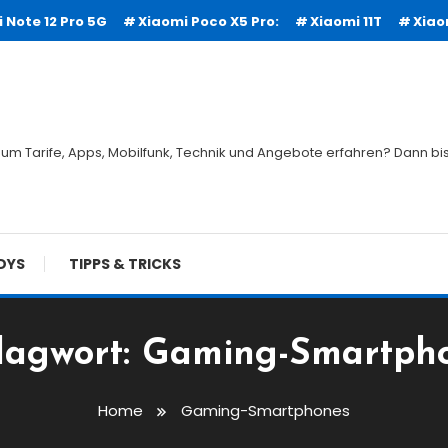
 Note 12 Pro 5G
Xiaomi Poco X5 Pro:
Xiaomi 11T
Xiao
um Tarife, Apps, Mobilfunk, Technik und Angebote erfahren? Dann bist
DYS
TIPPS & TRICKS
lagwort:
Gaming-Smartph
Home
Gaming-Smartphones