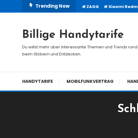
Skip
Trending Now
ZAGG
Xiaomi Redmi
To
Content
Billige Handytarife
Du willst mehr über interessante Themen und Trends rund 
beim Stöbern und Entdecken.
HANDYTARIFE
MOBILFUNKVERTRAG
HAN
Sch