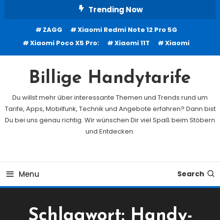
Skip
Trending Now
To
ZAGG
Xiaomi Redmi Note 12 Pro 5G
Content
Xiaomi Poco X5 Pro:
Xiaomi 11T
Xiaomi
Billige Handytarife
Du willst mehr über interessante Themen und Trends rund um
Tarife, Apps, Mobilfunk, Technik und Angebote erfahren? Dann bist
Du bei uns genau richtig. Wir wünschen Dir viel Spaß beim Stöbern
und Entdecken.
Menu
Search
Schlagwort:
Handy-