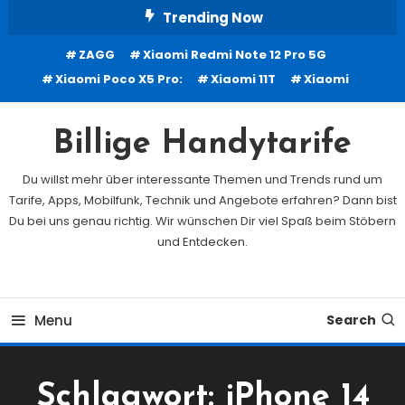
Skip
Trending Now
To
ZAGG
Xiaomi Redmi Note 12 Pro 5G
Content
Xiaomi Poco X5 Pro:
Xiaomi 11T
Xiaomi
Billige Handytarife
Du willst mehr über interessante Themen und Trends rund um
Tarife, Apps, Mobilfunk, Technik und Angebote erfahren? Dann bist
Du bei uns genau richtig. Wir wünschen Dir viel Spaß beim Stöbern
und Entdecken.
Menu
Search
Schlagwort:
iPhone 14