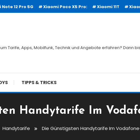
 Note 12 Pro 5G
Xiaomi Poco X5 Pro:
Xiaomi 11T
Xiao
um Tarife, Apps, Mobilfunk, Technik und Angebote erfahren? Dann bist
DYS
TIPPS & TRICKS
ten Handytarife Im Vodaf
Handytarife
Die Günstigsten Handytarife Im Vodafone