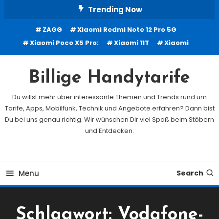
Skip
Trending Now
To
ZAGG
Xiaomi Redmi Note 12 Pro 5G
Content
Xiaomi Poco X5 Pro:
Xiaomi 11T
Xiaomi
Billige Handytarife
Du willst mehr über interessante Themen und Trends rund um
Tarife, Apps, Mobilfunk, Technik und Angebote erfahren? Dann bist
Du bei uns genau richtig. Wir wünschen Dir viel Spaß beim Stöbern
und Entdecken.
Menu
Search
Schlagwort:
Vodafone-